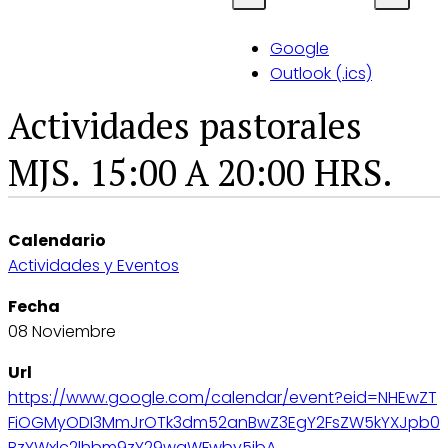
Google
Outlook (.ics)
Actividades pastorales
MJS. 15:00 A 20:00 HRS.
Calendario
Actividades y Eventos
Fecha
08 Noviembre
Url
https://www.google.com/calendar/event?eid=NHEwZT
FiOGMyODI3MmJrOTk3dm52anBwZ3EgY2FsZW5kYXJpb0
BzYWxlc2lhbm9zY29waWFwby5jbA