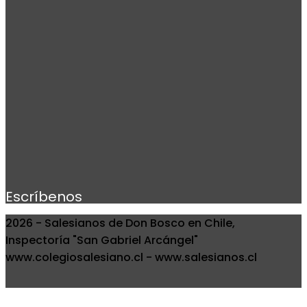
Escríbenos
2026 - Salesianos de Don Bosco en Chile,
Inspectoría "San Gabriel Arcángel"
www.colegiosalesiano.cl - www.salesianos.cl