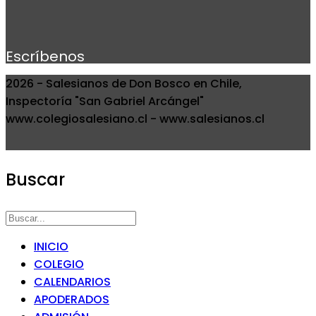
Escríbenos
2026 - Salesianos de Don Bosco en Chile,
Inspectoría "San Gabriel Arcángel"
www.colegiosalesiano.cl - www.salesianos.cl
Buscar
INICIO
COLEGIO
CALENDARIOS
APODERADOS